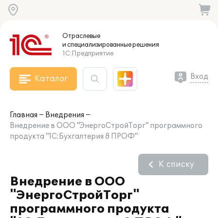
Отраслевые
и специализированные
решения
1С:Предприятие
Вход
Каталог
Главная
Внедрения
Внедрение в ООО "ЭнергоСтройТорг" программного
продукта "1С:Бухгалтерия 8 ПРОФ"
К списку
Внедрение в ООО
"ЭнергоСтройТорг"
программного продукта