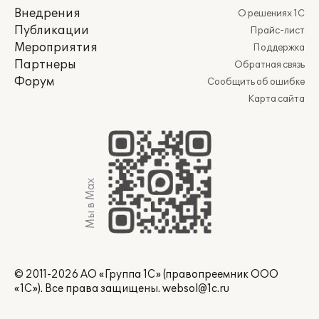
Внедрения
О решениях 1С
Публикации
Прайс-лист
Мероприятия
Поддержка
Партнеры
Обратная связь
Форум
Сообщить об ошибке
Карта сайта
Мы в Max
© 2011-2026 АО «Группа 1С» (правопреемник ООО
«1С»). Все права защищены.
websol@1c.ru