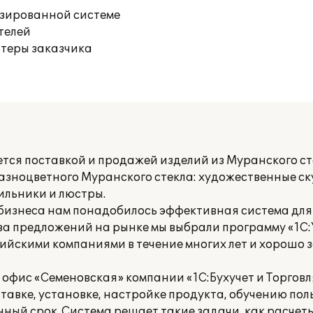
изированной системе
телей
ютеры заказчика
ся поставкой и продажей изделий из Муранского сте
азноцветного Муранского стекла: художественные ск
ильники и люстры.
 бизнеса нам понадобилось эффективная система дл
лиза предложений на рынке мы выбрали программу «1С
ийскими компаниями в течение многих лет и хорошо
офис «Семеновская» компании «1С:Бухучет и Торговля
тавке, установке, настройке продукта, обучению пол
нный срок. Система решает такие задачи, как расчет