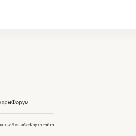
неры
Форум
ить об ошибке
Карта сайта