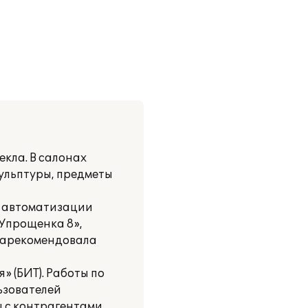
кла. В салонах
ульптуры, предметы
я автоматизации
:Упрощенка 8»,
 зарекомендовала
» (БИТ). Работы по
ьзователей
ы с контрагентами,