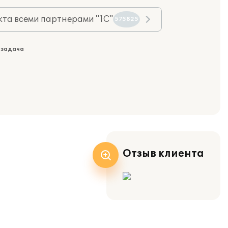
та всеми партнерами "1С"
575825
 задача
Отзыв клиента