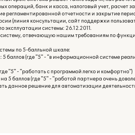
вых операций, банк и касса, налоговый учет, расчет 
ние регламентированной отчетности и закрытие пери
рсии (линия консультации, сайт поддержки пользоват
о эксплуатации системы: 26.12.2011.
и систему, отвечающую нашим требованиям по функц
темы по 5-балльной шкале:
5 баллов (где "5" - "в информационной системе реал
где "5" - "работать с программой легко и комфортно")
 5 баллов (где "5" - "работой партнера очень доволе
ать данное решение для автоматизации деятельност