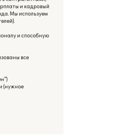
зарплаты и кадровый
ода. Мы используем
елей).
ионалу и способную
изованы все
н")
и (нужное