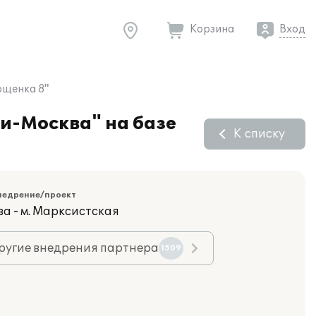
Корзина
Вход
ощенка 8"
ни-Москва" на базе
К списку
недрение/проект
ва - м. Марксистская
ругие внедрения партнера
1509