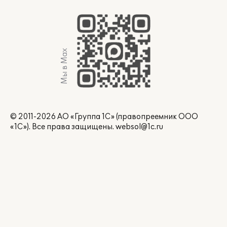
Мы в Max
© 2011-2026 АО «Группа 1С» (правопреемник ООО
«1С»). Все права защищены.
websol@1c.ru