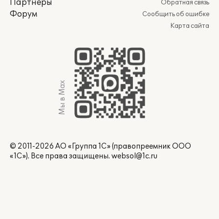
Партнеры
Обратная связь
Форум
Сообщить об ошибке
Карта сайта
Мы в Max
© 2011-2026 АО «Группа 1С» (правопреемник ООО
«1С»). Все права защищены.
websol@1c.ru