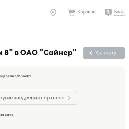
Корзина
Вход
 8" в ОАО "Сайнер"
К списку
недрение/проект
ругие внедрения партнера
 задача