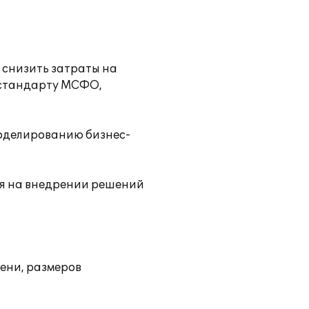
 снизить затраты на
о стандарту МСФО,
моделированию бизнес-
ся на внедрении решений
мени, размеров