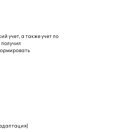
й учет, а также учет по
 получил
формировать
(адаптация)