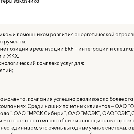
ютеры заказчика
иком и помощником развития энергетической отрасл
струменты.
е позиции в реализации ERP – интеграции и специа
 и ЖКХ.
нологический комплекс услуг для:
ятий;
его момента, компания успешно реализовала более ста
компаниях. Среди наших почетных клиентов – ОАО "
ала", ОАО "МРСК Сибири", ОАО "МОЭК", ОАО "ОЭК",О
 – это не просто масштабные инновационные проек
нес-единицам, это очень выгодные умные системы, 