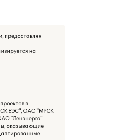
и, предоставляя
лизируется на
 проектов в
ФСК ЕЭС", ОАО "МРСК
АО "Ленэнерго".
ты, оказывающие
адаптированные