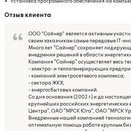
Установка программного обеспечения на компь
Отзыв клиента
ООО “Сайнер” является активным участн
своим заказчикам самые передовые IT-ин
Много лет "Сайнер" сохраняет лидирующи
внедрении решений в области энергетики
Компания "Сайнер" осуществляет весь тех
- электро- и теплогенерирующих предпри
- компаний электросетевого комплекса;
- сектора ЖКХ;
- энергосбытовых компаний.
Со дня основания (2002 г.) и до настоящ
крупнейших российских энергетических 
Центра", ОАО "МРСК Юга", ОАО "МРСК Ур
Внедренные нашей компанией технологии
оптимальную помощь работе крупным биз