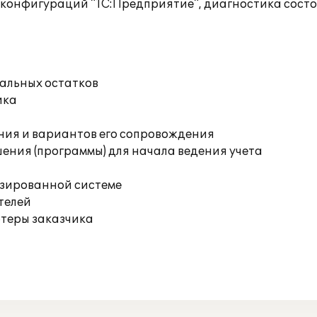
 конфигураций "1С:Предприятие", диагностика сост
чальных остатков
ика
ния и вариантов его сопровождения
ения (программы) для начала ведения учета
изированной системе
телей
ютеры заказчика