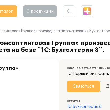
аталог
О продукции
тинговая Группа» произведена автоматизация Бухгалтерског
онсалтинговая Группа» произве
ета на базе "1С:Бухгалтерия 8".
руппа»
Партнер, осуществивший в
1С:Первый Бит, Санк
Связаться
Д
Продукт
1С:Бухгалтерия 8