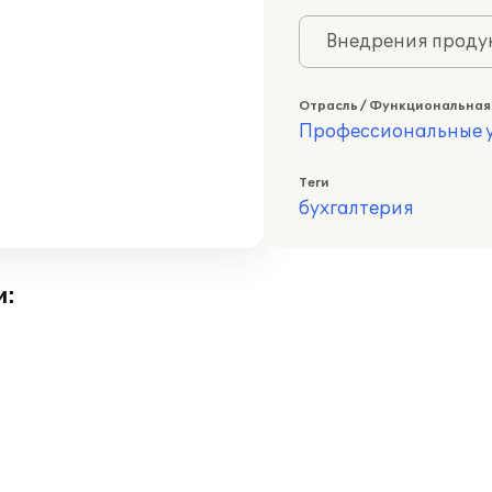
Внедрения продук
Отрасль / Функциональная
Профессиональные у
Теги
бухгалтерия
и: