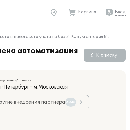
Корзина
Вход
о и налогового учета на базе "1С:Бухгалтерия 8".
дена автоматизация
К списку
недрение/проект
т-Петербург – м. Московская
ругие внедрения партнера
6038