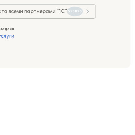
та всеми партнерами "1С"
575825
 задача
слуги