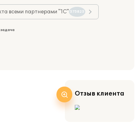
та всеми партнерами "1С"
575825
 задача
Отзыв клиента