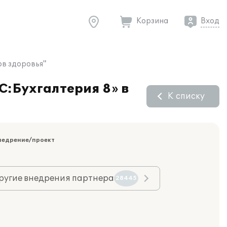
Корзина
Вход
ов здоровья"
С:Бухгалтерия 8» в
К списку
недрение/проект
ругие внедрения партнера
28445