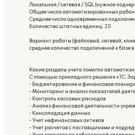
Локальная / сетевая / SQL (нужное подчер
Общее число автоматизированных рабочи
Среднее число одновременных подключени
Количество штатных единиц: 20
Вариант работы (файловый, сетевой, клие
среднее количество подключений к базе в 
Какие разделы учета помогли автоматизи
С помощью прикладного решения «1С: За
- Бюджетирование и финансовое планир
- Мониторинг и анализ показателей дея
- Контроль кассовых расходов
- Анализ финансовой деятельности учре
- Консолидация данных
- Учет нефинансовых активов
- Учет расчетов с поставщиками и подря