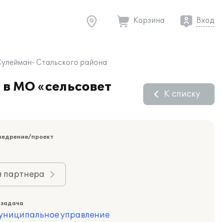
Корзина
Вход
Сулейман- Стальского района
 в МО «сельсовет
К списку
недрение/проект
я партнера
 задача
муниципальное управление