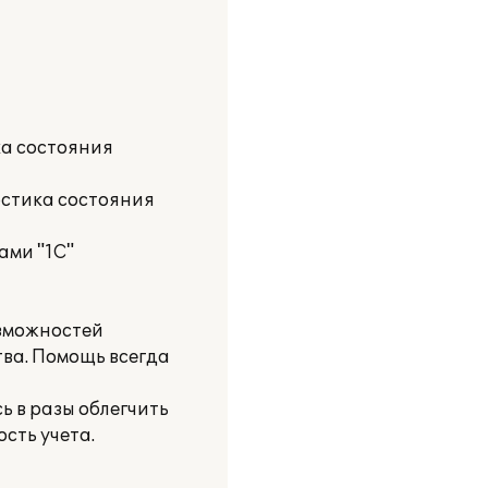
ка состояния
остика состояния
ами "1С"
озможностей
ва. Помощь всегда
 в разы облегчить
сть учета.