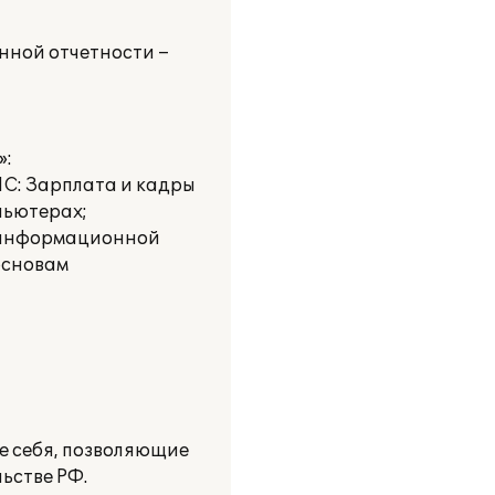
нной отчетности –
»:
С: Зарплата и кадры
пьютерах;
к информационной
основам
 себя, позволяющие
ьстве РФ.