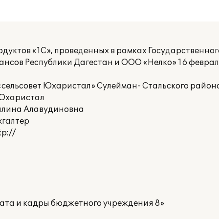
дуктов «1С», проведенных в рамках Государственног
нсов Республики Дагестан и ООО «Нелко» 16 феврал
сельсовет Юхаристал» Сулейман- Стальского район
 Юхаристал
алина Алавудиновна
хгалтер
p://
ата и кадры бюджетного учреждения 8»