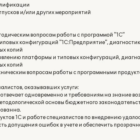
алификации
тпусков и/или других мероприятий
тодическим вопросам работы с программой "1С"
иповых конфигураций "1С:Предприятие", диагности
ых копий
овлению платформы и типовых конфигураций, диагн
ых копий
хническим вопросам работы с программными продукт
алистов, оказывавших услуги:
 отвечает одновременно и требованиям на знание в
методологической основы бюджетного законодательст
рованна.
тов 1С и работе специалистов по внедрению удалось
ть допущения ошибок в учете и обеспечить прозрачно