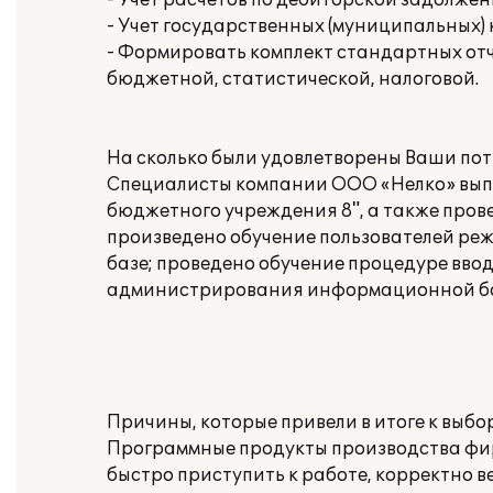
- Учет расчетов по дебиторской задолже
- Учет государственных (муниципальных)
- Формировать комплект стандартных отч
бюджетной, статистической, налоговой.
На сколько были удовлетворены Ваши пот
Специалисты компании ООО «Нелко» выпо
бюджетного учреждения 8", а также пров
произведено обучение пользователей ре
базе; проведено обучение процедуре вво
администрирования информационной баз
Причины, которые привели в итоге к выбо
Программные продукты производства фи
быстро приступить к работе, корректно в