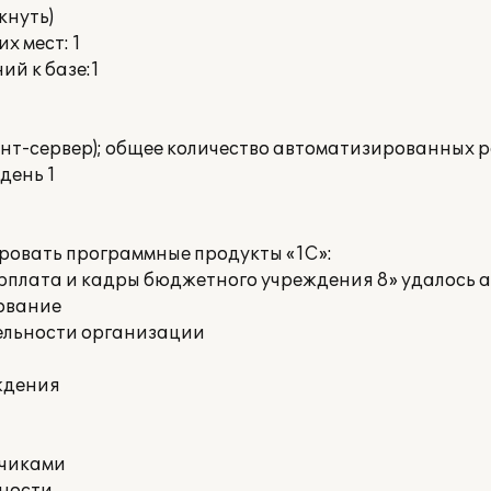
кнуть)
х мест: 1
й к базе:1
нт-сервер); общее количество автоматизированных раб
день 1
ровать программные продукты «1С»:
рплата и кадры бюджетного учреждения 8» удалось 
ование
тельности организации
ждения
дчиками