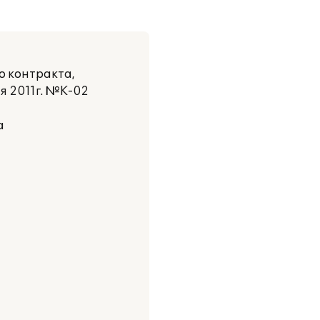
о контракта,
я 2011г. №К-02
а