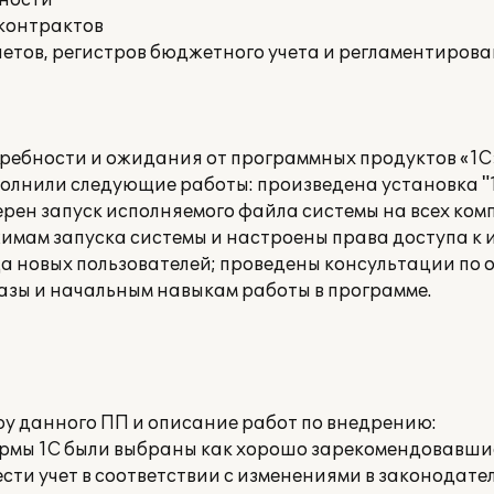
нности
 контрактов
етов, регистров бюджетного учета и регламентирова
ребности и ожидания от программных продуктов «1С
лнили следующие работы: произведена установка "1
ерен запуск исполняемого файла системы на всех ком
жимам запуска системы и настроены права доступа 
да новых пользователей; проведены консультации по 
ы и начальным навыкам работы в программе.
ру данного ПП и описание работ по внедрению:
рмы 1С были выбраны как хорошо зарекомендовавшие
ести учет в соответствии с изменениями в законодател