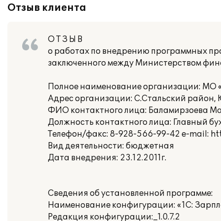
Отзыв клиента
О Т З Ы В
о работах по внедрению программных про
заключенного между Министерством фина
Полное наименование организации: МО «
Адрес организации: С.Стальский район,
ФИО контактного лица: Баламирзоева М
Должность контактного лица: Главный бу
Телефон/факс: 8-928-566-99-42 e-mail: htt
Вид деятельности: бюджетная
Дата внедрения: 23.12.2011г.
Сведения об установленной программе:
Наименование конфигурации: «1С: Зарпл
Редакция конфигурации:_1.0.7.2