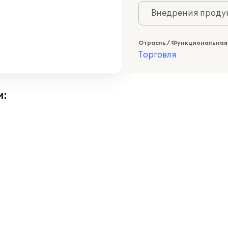
Внедрения продук
Отрасль / Функциональная
Торговля
и: