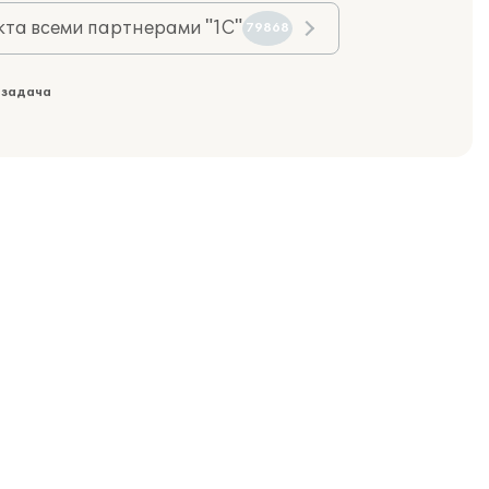
та всеми партнерами "1С"
79868
 задача