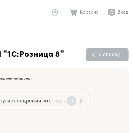
Корзина
Вход
 "1С:Розница 8"
К списку
недрение/проект
ругие внедрения партнера
11