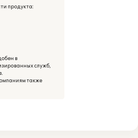
ти продукта:
добен в
изированных служб,
.
компаниям также