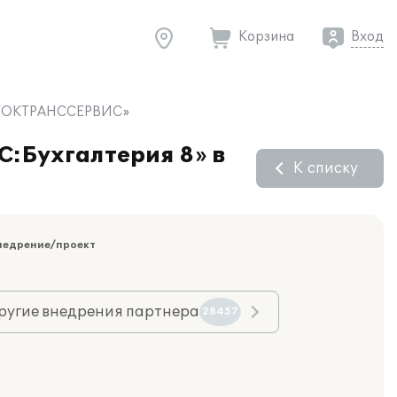
Корзина
Вход
ВОСТОКТРАНССЕРВИС»
С:Бухгалтерия 8» в
К списку
недрение/проект
ругие внедрения партнера
28457