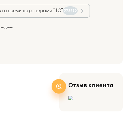
та всеми партнерами "1С"
575930
 задача
Отзыв клиента