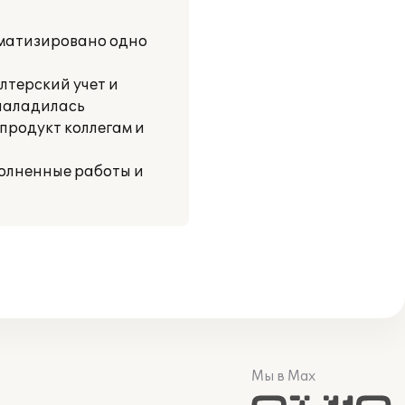
оматизировано одно
лтерский учет и
 наладилась
продукт коллегам и
полненные работы и
Мы в Max