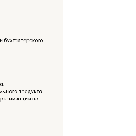
и бухгалтерского
а.
ммного продукта
организации по