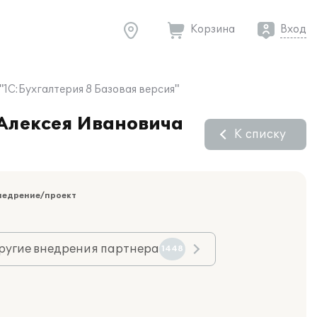
Корзина
Вход
1С:Бухгалтерия 8 Базовая версия"
 Алексея Ивановича
К списку
недрение/проект
ругие внедрения партнера
1448