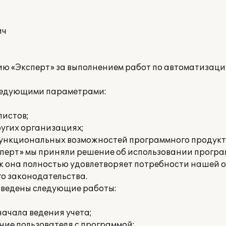
ич
ю «Эксперт» за выполнением работ по автоматизаци
следующими параметрами:
листов;
ругих организациях;
ункциональных возможностей программного продукт
перт» мы приняли решение об использовании програ
как она полностью удовлетворяет потребности нашей 
о законодательства.
зведены следующие работы:
ачала ведения учета;
ие пользователя с программой;