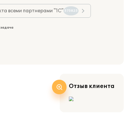
та всеми партнерами "1С"
575825
 задача
Отзыв клиента