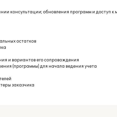
инии консультации; обновления программ и доступ к 
чальных остатков
ика
ния и вариантов его сопровождения
ения (программы) для начала ведения учета
телей
ютеры заказчика