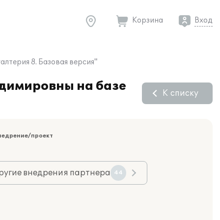
Корзина
Вход
лтерия 8. Базовая версия"
адимировны на базе
К списку
недрение/проект
ругие внедрения партнера
44