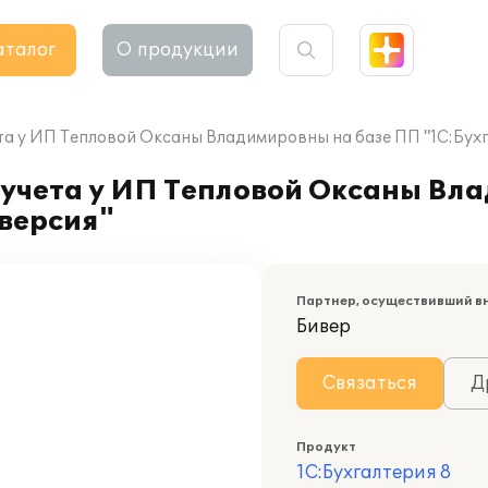
аталог
О продукции
а у ИП Тепловой Оксаны Владимировны на базе ПП "1С:Бухга
 учета у ИП Тепловой Оксаны Вл
 версия"
Партнер, осуществивший в
Бивер
Связаться
Д
Продукт
1С:Бухгалтерия 8