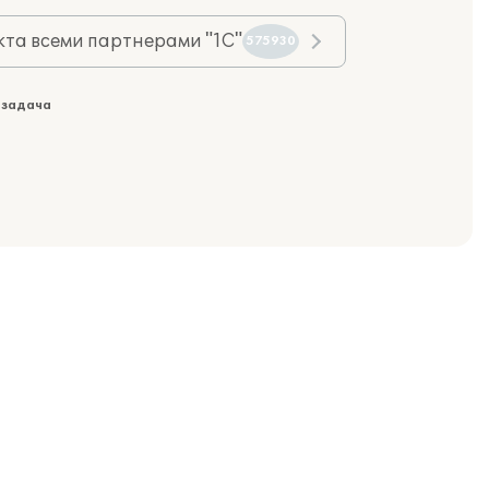
та всеми партнерами "1С"
575930
 задача