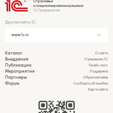
Отраслевые
и специализированные решения
1С:Предприятие
Другие сайты 1С
Каталог
О сайте
Внедрения
О решениях 1С
Публикации
Прайс-лист
Мероприятия
Поддержка
Партнеры
Обратная связь
Форум
Сообщить об ошибке
Карта сайта