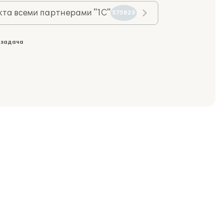
та всеми партнерами "1С"
575825
 задача