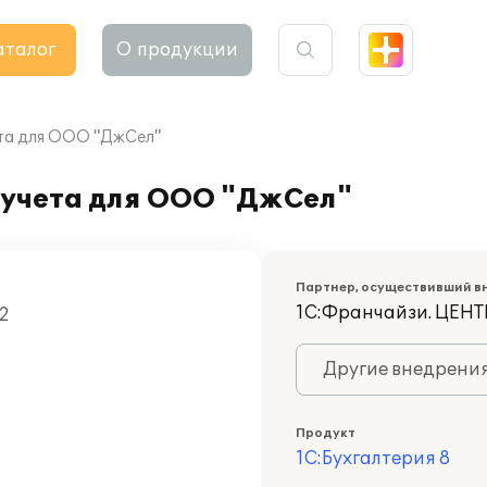
аталог
О продукции
та для ООО "ДжСел"
 учета для ООО "ДжСел"
Партнер, осуществивший в
1С:Франчайзи. ЦЕ
12
Другие внедрени
Продукт
1С:Бухгалтерия 8