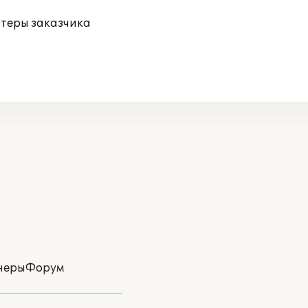
ютеры заказчика
неры
Форум