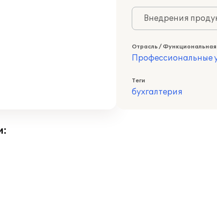
Внедрения продук
Отрасль / Функциональная
Профессиональные у
Теги
бухгалтерия
и: