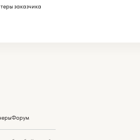
ютеры заказчика
неры
Форум