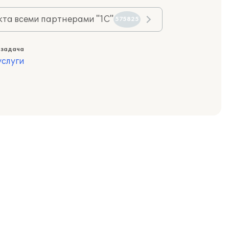
та всеми партнерами "1С"
575825
 задача
слуги