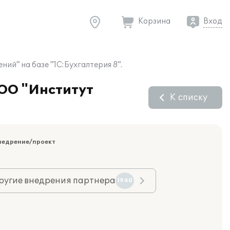
Корзина
Вход
й" на базе "1С:Бухгалтерия 8".
ООО "Институт
К списку
недрение/проект
ругие внедрения партнера
1940