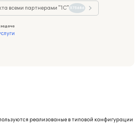
та всеми партнерами "1С"
575686
 задача
слуги
спользуются реализованые в типовой конфигурации