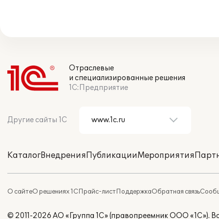
Отраслевые
и специализированные решения
1С:Предприятие
Другие сайты 1С
Каталог
Внедрения
Публикации
Мероприятия
Парт
О сайте
О решениях 1С
Прайс-лист
Поддержка
Обратная связь
Сообщ
© 2011-2026 АО «Группа 1С» (правопреемник ООО «1С»). 