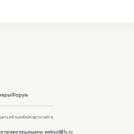
неры
Форум
ить об ошибке
Карта сайта
Все права защищены.
websol@1c.ru