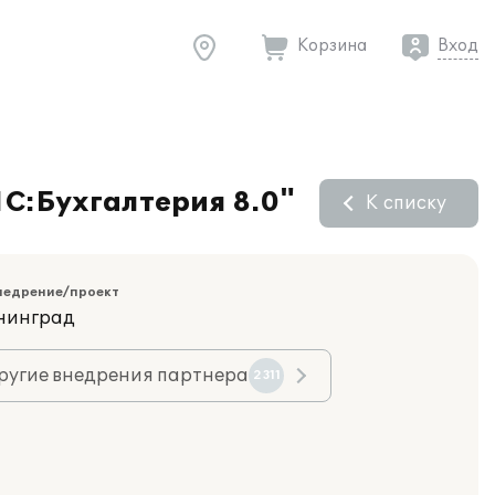
Корзина
Вход
С:Бухгалтерия 8.0"
К списку
недрение/проект
ининград
ругие внедрения партнера
2311