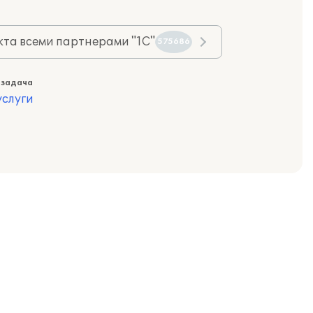
та всеми партнерами "1С"
575686
 задача
слуги