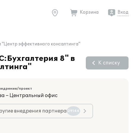
Корзина
Вход
и "Центр эффективного консалтинга"
С:Бухгалтерия 8" в
К списку
лтинга"
недрение/проект
ва – Центральный офис
ругие внедрения партнера
29144