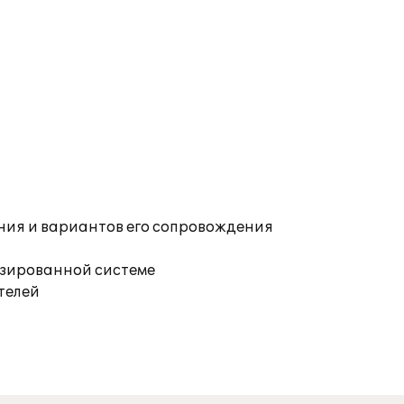
ния и вариантов его сопровождения
изированной системе
телей