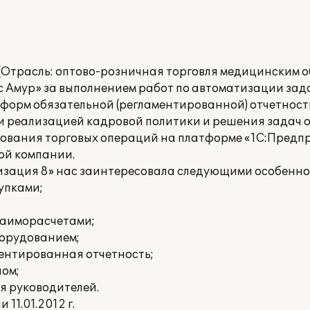
(Отрасль: оптово-розничная торговля медицинским о
Амур» за выполнением работ по автоматизации зада
и форм обязательной (регламентированной) отчетност
и реализацией кадровой политики и решения задач 
рования торговых операций на платформе «1С:Предпри
ой компании.
зация 8» нас заинтересовала следующими особенно
упками;
заиморасчетами;
борудованием;
ментированная отчетность;
лом;
я руководителей.
1.01.2012 г.