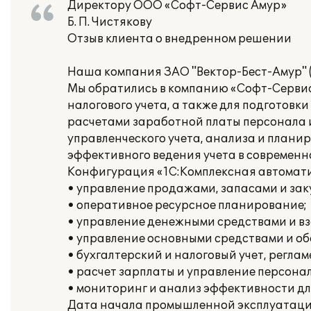
Директору ООО «Софт-Сервис Амур»
Б. П. Чистякову
Отзыв клиента о внедренном решении
Наша компания ЗАО "Вектор-Бест-Амур" 
Мы обратились в компанию «Софт-Сервис 
налогового учета, а также для подготовк
расчетами заработной платы персонала 
управленческого учета, анализа и плани
эффективного ведения учета в современн
Конфигурация «1С:Комплексная автомати
• управление продажами, запасами и зак
• оперативное ресурсное планирование;
• управление денежными средствами и в
• управление основными средствами и о
• бухгалтерский и налоговый учет, регла
• расчет зарплаты и управление персона
• мониторинг и анализ эффективности дл
Дата начала промышленной эксплуатации 1