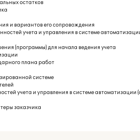
чальных остатков
ика
ния и вариантов его сопровождения
ностей учета и управления в системе автоматизации
ения (программы) для начала ведения учета
изации
дарного плана работ
изированной системе
телей
остей учета и управления в системе автоматизации 
ютеры заказчика