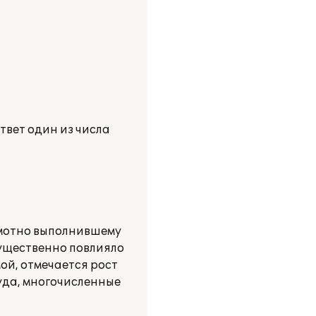
твет один из числа
мотно выполнившему
существенно повлияло
ой, отмечается рост
уда, многочисленные