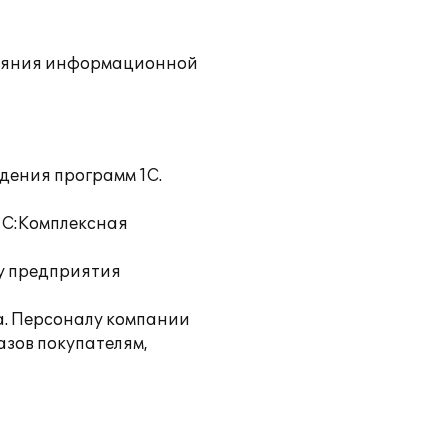
тояния информационной
дения программ 1С.
"1С:Комплексная
у предприятия
а. Персоналу компании
азов покупателям,