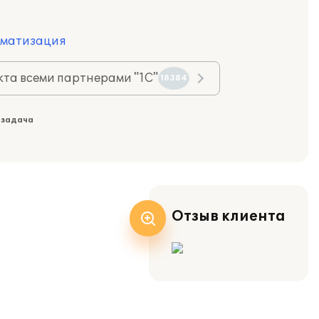
оматизация
та всеми партнерами "1С"
18384
 задача
Отзыв клиента