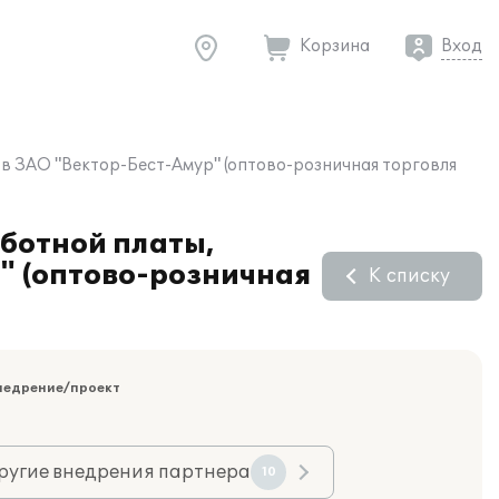
Корзина
Вход
 в ЗАО "Вектор-Бест-Амур" (оптово-розничная торговля
аботной платы,
р" (оптово-розничная
К списку
недрение/проект
ругие внедрения партнера
10