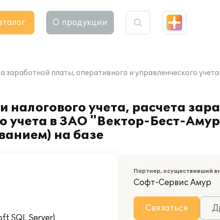
аталог
О продукции
та заработной платы, оперативного и управленческого учета
и налогового учета, расчета зар
о учета в ЗАО "Вектор-Бест-Аму
ванием) на базе
Партнер, осуществивший в
Софт-Сервис Амур
Связаться
Д
t SQL Server)