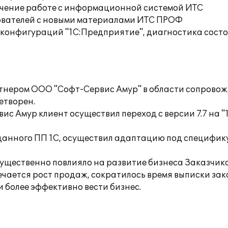
учение работе с информационной системой ИТС
ователей с новыми материалами ИТС ПРОФ
 конфигураций "1С:Предприятие", диагностика сос
ртнером ООО "Софт-Сервис Амур" в области сопровож
етворен.
с Амур клиент осуществил переход с версии 7.7 на 
данного ПП 1С, осуществил адаптацию под специфик
существенно повлияло на развитие бизнеса Заказчик
ечается рост продаж, сократилось время выписки зак
 более эффективно вести бизнес.