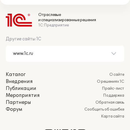
Отраслевые
и специализированные решения
1С:Предприятие
Другие сайты 1С
Каталог
О сайте
Внедрения
О решениях 1С
Публикации
Прайс-лист
Мероприятия
Поддержка
Партнеры
Обратная связь
Форум
Сообщить об ошибке
Карта сайта