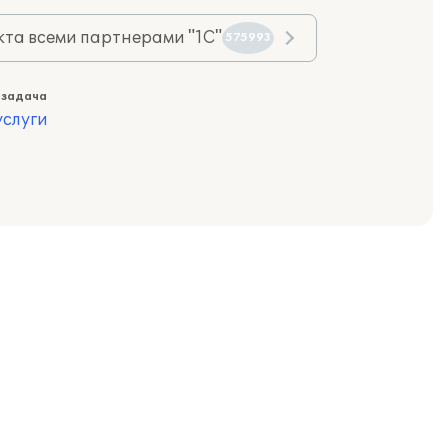
та всеми партнерами "1С"
575993
 задача
слуги