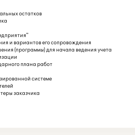
чальных остатков
ика
редприятия"
ния и вариантов его сопровождения
ения (программы) для начала ведения учета
изации
дарного плана работ
изированной системе
телей
ютеры заказчика