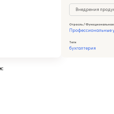
Внедрения продук
Отрасль / Функциональная
Профессиональные у
Теги
бухгалтерия
и: