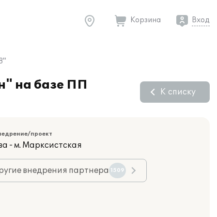
Корзина
Вход
8"
н" на базе ПП
К списку
недрение/проект
ва - м. Марксистская
ругие внедрения партнера
1509