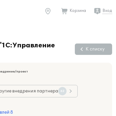
Корзина
Вход
"1С:Управление
К списку
недрение/проект
ругие внедрения партнера
62
влей 8