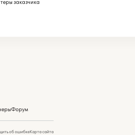
ютеры заказчика
неры
Форум
ить об ошибке
Карта сайта