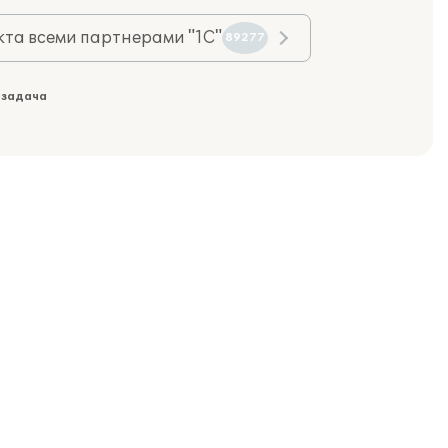
та всеми партнерами "1С"
89277
 задача