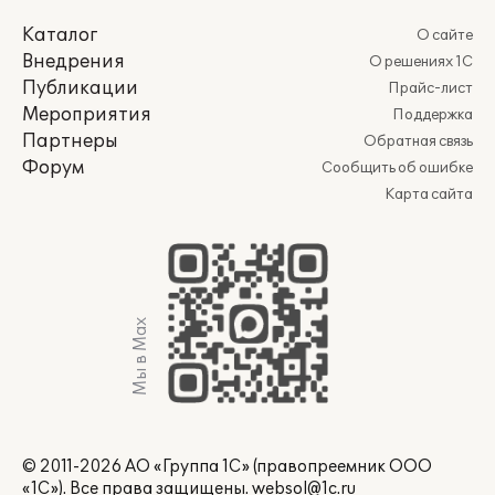
Каталог
О сайте
Внедрения
О решениях 1С
Публикации
Прайс-лист
Мероприятия
Поддержка
Партнеры
Обратная связь
Форум
Сообщить об ошибке
Карта сайта
Мы в Max
© 2011-2026 АО «Группа 1С» (правопреемник ООО
«1С»). Все права защищены.
websol@1c.ru