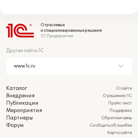
Отраслевые
и специализированные решения
1С:Предприятие
Другие сайты 1С
Каталог
О сайте
Внедрения
О решениях 1С
Публикации
Прайс-лист
Мероприятия
Поддержка
Партнеры
Обратная связь
Форум
Сообщить об ошибке
Карта сайта