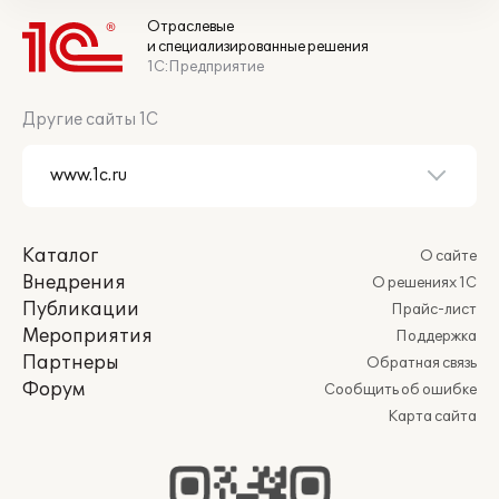
Отраслевые
и специализированные решения
1С:Предприятие
Другие сайты 1С
Каталог
О сайте
Внедрения
О решениях 1С
Публикации
Прайс-лист
Мероприятия
Поддержка
Партнеры
Обратная связь
Форум
Сообщить об ошибке
Карта сайта