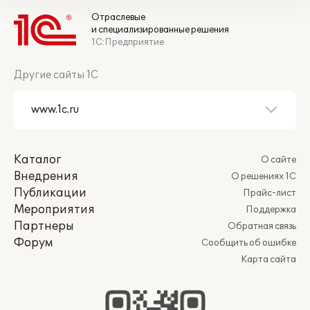
Отраслевые
и специализированные решения
1С:Предприятие
Другие сайты 1С
Каталог
О сайте
Внедрения
О решениях 1С
Публикации
Прайс-лист
Мероприятия
Поддержка
Партнеры
Обратная связь
Форум
Сообщить об ошибке
Карта сайта