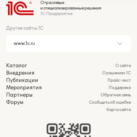
Отраслевые
и специализированные решения
1С:Предприятие
Другие сайты 1С
Каталог
О сайте
Внедрения
О решениях 1С
Публикации
Прайс-лист
Мероприятия
Поддержка
Партнеры
Обратная связь
Форум
Сообщить об ошибке
Карта сайта