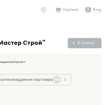
Корзина
Вход
 Мастер Строй"
К списку
недрение/проект
ругие внедрения партнера
1486