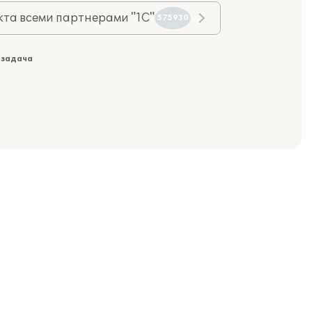
та всеми партнерами "1С"
575930
 задача