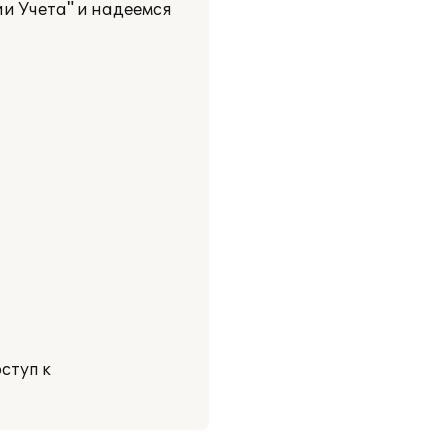
и Учета" и надеемся
ступ к