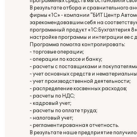
программных средств мы остановили свой
В результате отбора и сравнительного а
фирмы «1С» - компании "БИТ Центр Авто
зарекомендовавшим себя на соответству
программный продукт «1С:Бухгалтерия 8»
настройке программы и интеграции ее с 
Программа помогла контролировать:
- торговые операции;
- операции по кассе и банку;
- расчеты с поставщиками и покупателями
- учет основных средств и нематериальны
- учет производственной деятельности;
- распределение косвенных расходов;
- расчеты по НДС;
- кадровый учет;
- расчеты по оплате труда;
- налоговый учет;
- регламентированная отчетность.
В результате наше предприятие получило