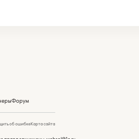
неры
Форум
ить об ошибке
Карта сайта