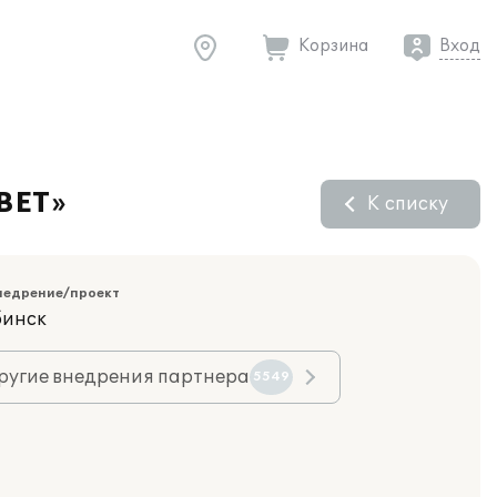
Корзина
Вход
СВЕТ»
К списку
недрение/проект
бинск
ругие внедрения партнера
5549