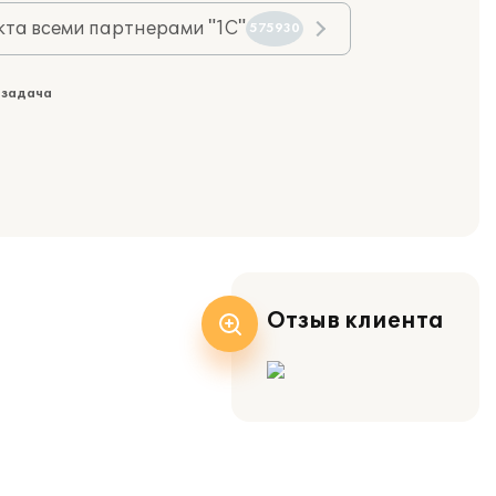
та всеми партнерами "1С"
575930
 задача
Отзыв клиента