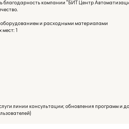
ть благодарность компании "БИТ Центр Автоматизаци
чество.
я оборудованием и расходными материалами
мест: 1
слуги линии консультации; обновления программ и до
льзователей)