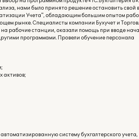
 выбор на программном продукте «1С:Бухгалтерия 8».
нализа, нами было принято решение остановить свой 
матизации Учета", обладающим большим опытом рабо
ющем рынке. Специалисты компании Бухучет и Торгов
 на рабочие станции, оказали помощь при вводе нача
другими программами. Провели обучение персонала
;
х активов;
 автоматизированную систему бухгалтерского учета,