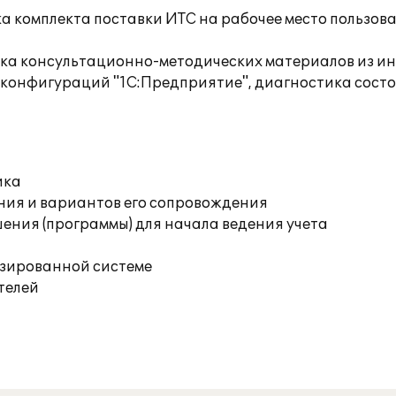
а комплекта поставки ИТС на рабочее место пользов
орка консультационно-методических материалов из
 конфигураций "1С:Предприятие", диагностика сост
ика
ния и вариантов его сопровождения
ения (программы) для начала ведения учета
изированной системе
телей