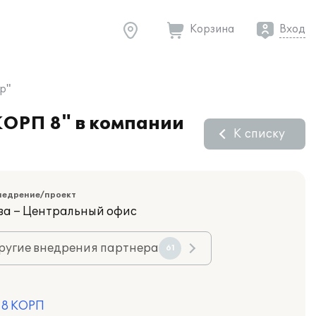
Корзина
Вход
р"
КОРП 8" в компании
К списку
недрение/проект
ва – Центральный офис
ругие внедрения партнера
61
 8 КОРП