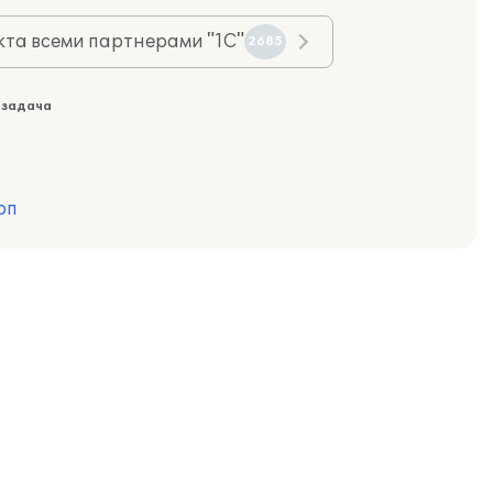
та всеми партнерами "1С"
2685
 задача
рп