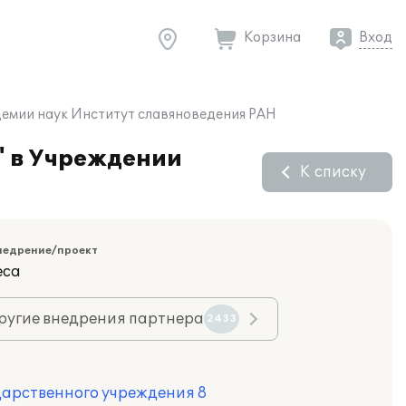
Корзина
Вход
демии наук Институт славяноведения РАН
" в Учреждении
К списку
недрение/проект
еса
ругие внедрения партнера
2433
дарственного учреждения 8