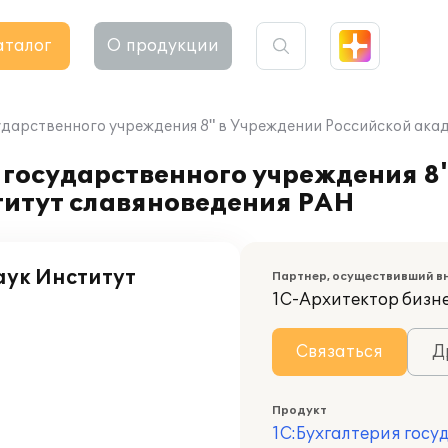
аталог
О продукции
ударственного учреждения 8" в Учреждении Российской ака
 государственного учреждения 8
титут славяноведения РАН
аук Институт
Партнер, осуществивший в
1С-Архитектор бизн
Связаться
Д
Продукт
1С:Бухгалтерия госу