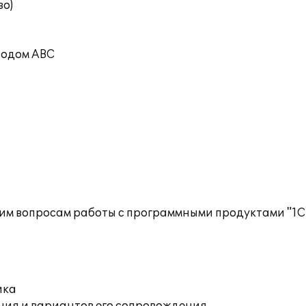
во)
тодом ABC
им вопросам работы с программными продуктами "1С
ика