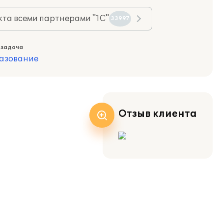
та всеми партнерами "1С"
33997
 задача
азование
Отзыв клиента