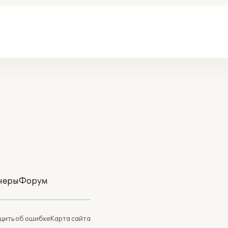
неры
Форум
ить об ошибке
Карта сайта