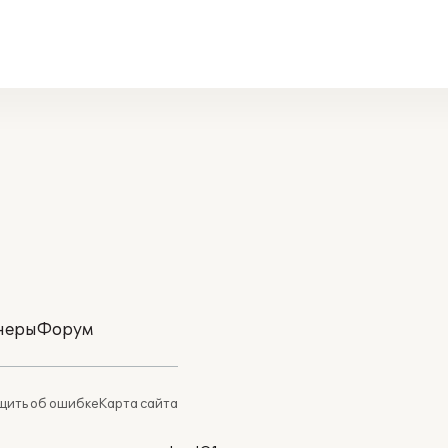
неры
Форум
ить об ошибке
Карта сайта