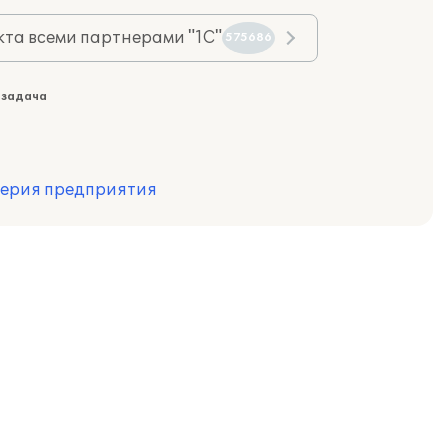
та всеми партнерами "1С"
575686
 задача
терия предприятия