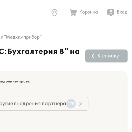
Корзина
Вход
тии "Медхимприбор"
С:Бухгалтерия 8" на
К списку
недрение/проект
ругие внедрения партнера
178