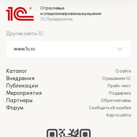
Отраслевые
и специализированные решения
1С:Предприятие
Другие сайты 1С
Каталог
О сайте
Внедрения
О решениях 1С
Публикации
Прайс-лист
Мероприятия
Поддержка
Партнеры
Обратная связь
Форум
Сообщить об ошибке
Карта сайта