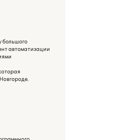
у большого
ент автоматизации
ниями
которая
Новгороде.
рограммного