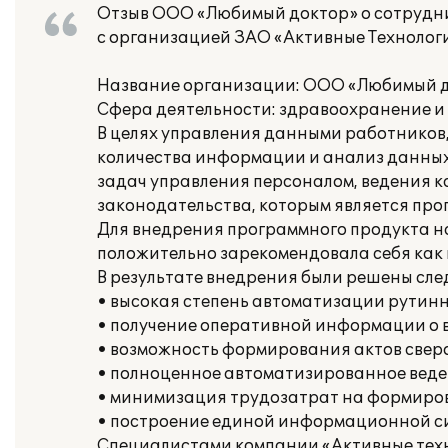
Отзыв ООО «Любимый доктор» о сотрудн
с организацией ЗАО «Активные Технолог
Название организации: ООО «Любимый 
Сфера деятельности: здравоохранение 
В целях управления данными работников
количества информации и анализ данны
задач управления персоналом, ведения ка
законодательства, которым является прог
Для внедрения программного продукта н
положительно зарекомендовала себя как
В результате внедрения были решены сл
• высокая степень автоматизации рутинн
• получение оперативной информации о 
• возможность формирования актов сверо
• полноценное автоматизированное веден
• минимизация трудозатрат на формиро
• построение единой информационной си
Специалистами компании «Активные техн