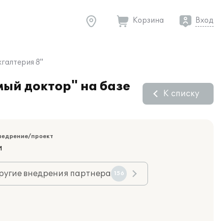
Корзина
Вход
галтерия 8"
ый доктор" на базе
К списку
недрение/проект
и
ругие внедрения партнера
156