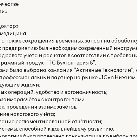
ичестве
ии»
доктор»
и медицина
, а также сокращения временных затрат на обработк
х предприятию был необходим современный инструм
дрового учета и расчетов в соответствии с требова
раммный продукт "1С:Бухгалтерия 8".
ами была выбрана компания "Активные Технологии", 
 профессиональный партнер на рынке «1С» в Нижнем 
едующие задачи:
ых операций, удобство и эргономичность;
взаиморасчётах с контрагентами,
к, проведения взаимозачётов;
ие налогового учёта;
вание регламентированной отчётности;
стемы, способной к дальнейшему развитию.
ологии» была проведена консультация по выбору п