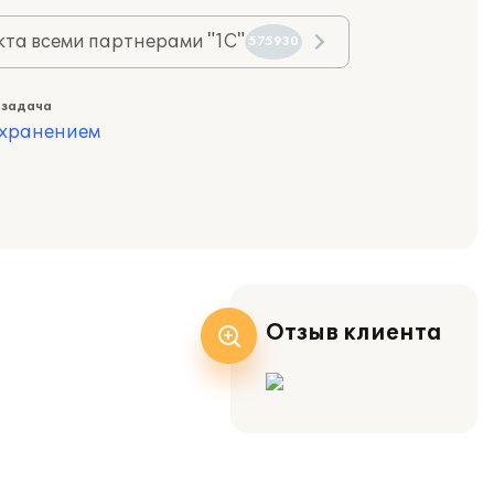
та всеми партнерами "1С"
575930
 задача
охранением
Отзыв клиента