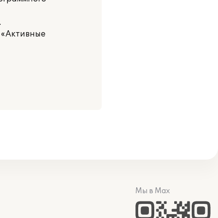
.
 «Активные
Мы в Max