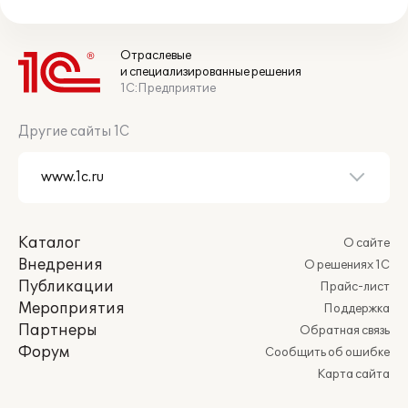
Отраслевые
и специализированные решения
1С:Предприятие
Другие сайты 1С
Каталог
О сайте
Внедрения
О решениях 1С
Публикации
Прайс-лист
Мероприятия
Поддержка
Партнеры
Обратная связь
Форум
Сообщить об ошибке
Карта сайта