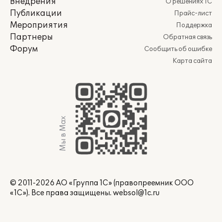
Внедрения
О решениях 1С
Публикации
Прайс-лист
Мероприятия
Поддержка
Партнеры
Обратная связь
Форум
Сообщить об ошибке
Карта сайта
Мы в Max
© 2011-2026 АО «Группа 1С» (правопреемник ООО
«1С»). Все права защищены.
websol@1c.ru