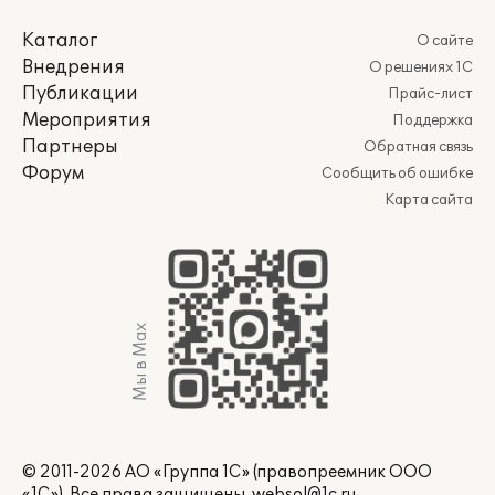
Каталог
О сайте
Внедрения
О решениях 1С
Публикации
Прайс-лист
Мероприятия
Поддержка
Партнеры
Обратная связь
Форум
Сообщить об ошибке
Карта сайта
Мы в Max
© 2011-2026 АО «Группа 1С» (правопреемник ООО
«1С»). Все права защищены.
websol@1c.ru