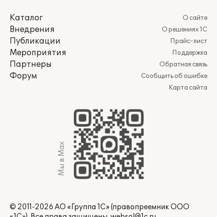
Каталог
О сайте
Внедрения
О решениях 1С
Публикации
Прайс-лист
Мероприятия
Поддержка
Партнеры
Обратная связь
Форум
Сообщить об ошибке
Карта сайта
Мы в Max
© 2011-2026 АО «Группа 1С» (правопреемник ООО
«1С»). Все права защищены.
websol@1c.ru