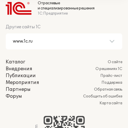
Отраслевые
и специализированные решения
1С:Предприятие
Другие сайты 1С
Каталог
О сайте
Внедрения
О решениях 1С
Публикации
Прайс-лист
Мероприятия
Поддержка
Партнеры
Обратная связь
Форум
Сообщить об ошибке
Карта сайта