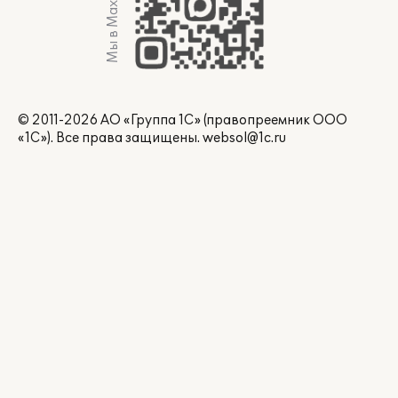
Мы в Max
© 2011-2026 АО «Группа 1С» (правопреемник ООО
«1С»). Все права защищены.
websol@1c.ru