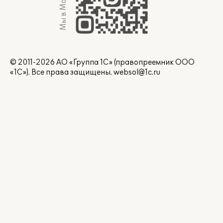
Мы в Max
© 2011-2026 АО «Группа 1С» (правопреемник ООО
«1С»). Все права защищены.
websol@1c.ru