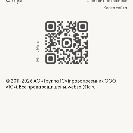
Форум
Сообщить об ошибке
Карта сайта
Мы в Max
© 2011-2026 АО «Группа 1С» (правопреемник ООО
«1С»). Все права защищены.
websol@1c.ru