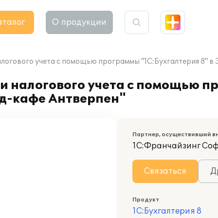
аталог
О продукции
алогового учета с помощью программы "1С:Бухгалтерия 8" в
 и налогового учета с помощью 
нд-кафе Антверпен"
Партнер, осуществивший в
1С:Франчайзинг Со
Связаться
Д
Продукт
1С:Бухгалтерия 8