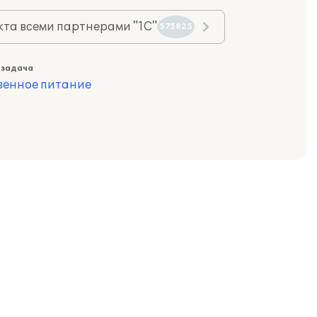
та всеми партнерами "1С"
575825
 задача
венное питание