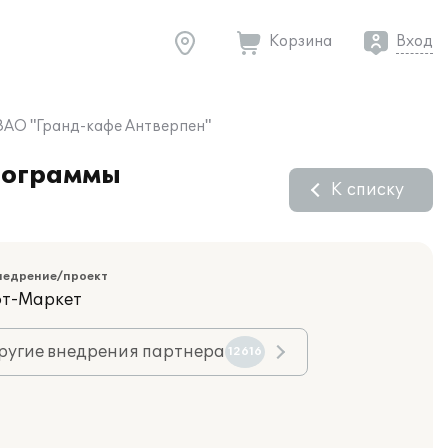
Корзина
Вход
 ЗАО "Гранд-кафе Антверпен"
программы
К списку
недрение/проект
фт-Маркет
ругие внедрения партнера
12616