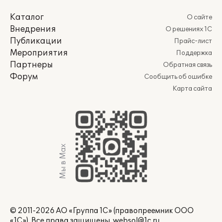
Каталог
О сайте
Внедрения
О решениях 1С
Публикации
Прайс-лист
Мероприятия
Поддержка
Партнеры
Обратная связь
Форум
Сообщить об ошибке
Карта сайта
Мы в Max
© 2011-2026 АО «Группа 1С» (правопреемник ООО
«1С»). Все права защищены.
websol@1c.ru