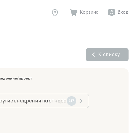
Корзина
Вход
К списку
недрение/проект
ругие внедрения партнера
317