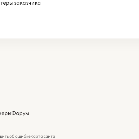
ютеры заказчика
неры
Форум
ить об ошибке
Карта сайта