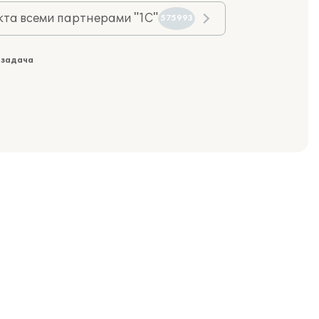
та всеми партнерами "1С"
575993
 задача