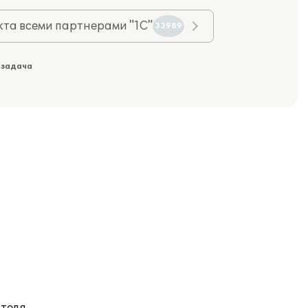
та всеми партнерами "1С"
33989
 задача