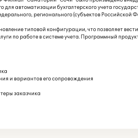
Ф Филиал "Санаторий "Сочи" было произведено внед
о для автоматизации бухгалтерского учета государ
дерального, регионального (субъектов Российской Фе
вление типовой конфигурации, что позволяет вести 
луги по работе в системе учета. Программный проду
ика
ния и вариантов его сопровождения
ютеры заказчика