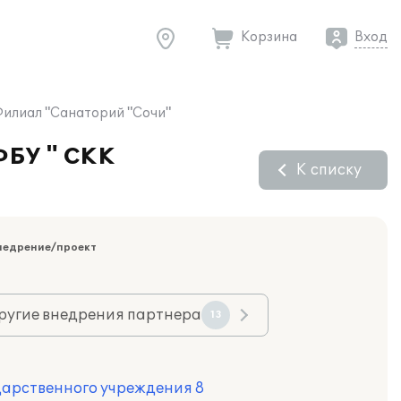
Корзина
Вход
Филиал "Санаторий "Сочи"
ФБУ " СКК
К списку
недрение/проект
ругие внедрения партнера
13
дарственного учреждения 8