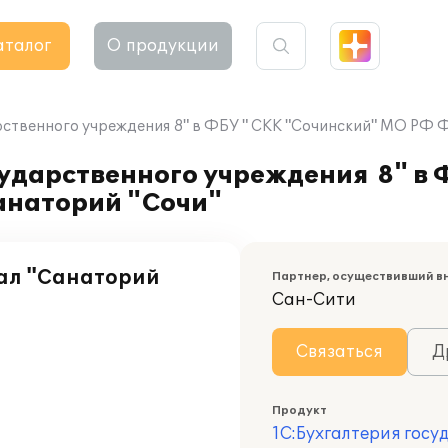
аталог
О продукции
рственного учреждения 8" в ФБУ " СКК "Сочинский" МО РФ 
ударственного учреждения 8" в 
анаторий "Сочи"
ал "Санаторий
Партнер, осуществивший в
Сан-Сити
Связаться
Д
Продукт
1С:Бухгалтерия госу