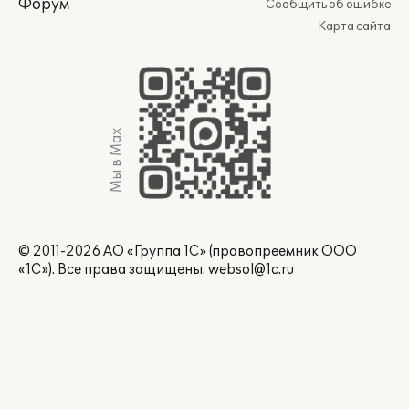
Форум
Сообщить об ошибке
Карта сайта
Мы в Max
© 2011-2026 АО «Группа 1С» (правопреемник ООО
«1С»). Все права защищены.
websol@1c.ru