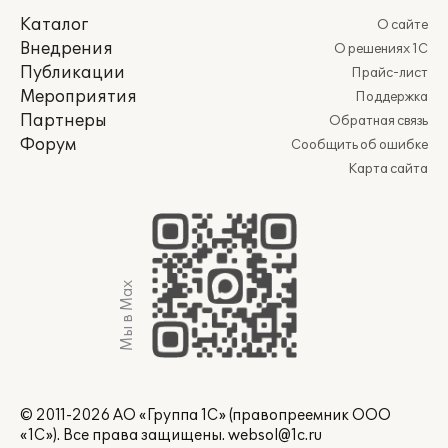
Каталог
О сайте
Внедрения
О решениях 1С
Публикации
Прайс-лист
Мероприятия
Поддержка
Партнеры
Обратная связь
Форум
Сообщить об ошибке
Карта сайта
Мы в Max
© 2011-2026 АО «Группа 1С» (правопреемник ООО
«1С»). Все права защищены.
websol@1c.ru