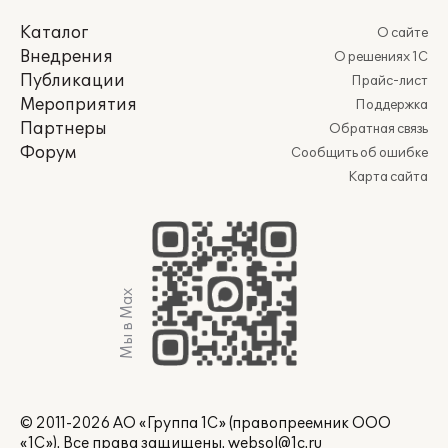
Каталог
О сайте
Внедрения
О решениях 1С
Публикации
Прайс-лист
Мероприятия
Поддержка
Партнеры
Обратная связь
Форум
Сообщить об ошибке
Карта сайта
Мы в Max
© 2011-2026 АО «Группа 1С» (правопреемник ООО
«1С»). Все права защищены.
websol@1c.ru