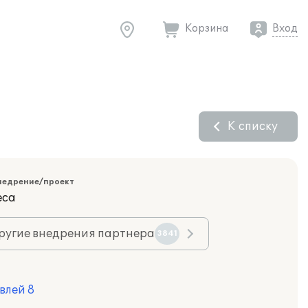
Корзина
Вход
К списку
недрение/проект
еса
ругие внедрения партнера
3841
влей 8