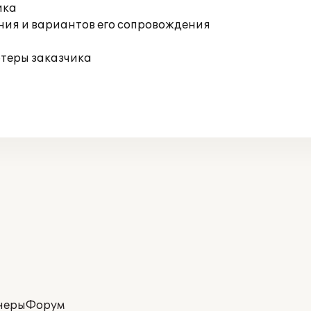
ика
ния и вариантов его сопровождения
ютеры заказчика
неры
Форум