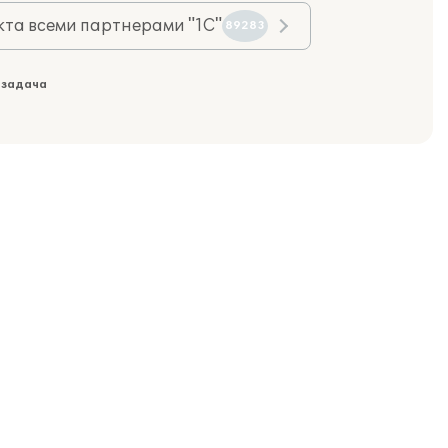
та всеми партнерами "1С"
89283
 задача