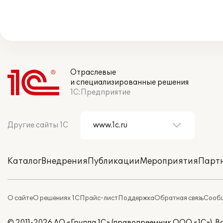
Отраслевые
и специализированные решения
1С:Предприятие
Другие сайты 1С
Каталог
Внедрения
Публикации
Мероприятия
Парт
О сайте
О решениях 1С
Прайс-лист
Поддержка
Обратная связь
Сообщ
© 2011-2026 АО «Группа 1С» (правопреемник ООО «1С»). 