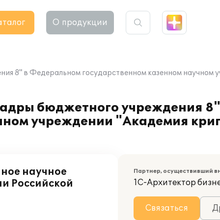
аталог
О продукции
ния 8" в Федеральном государственном казенном научном 
кадры бюджетного учреждения 8
чном учреждении "Академия кри
нное научное
Партнер, осуществивший в
и Российской
1С-Архитектор бизн
Связаться
Д