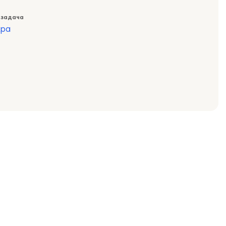
 задача
ура