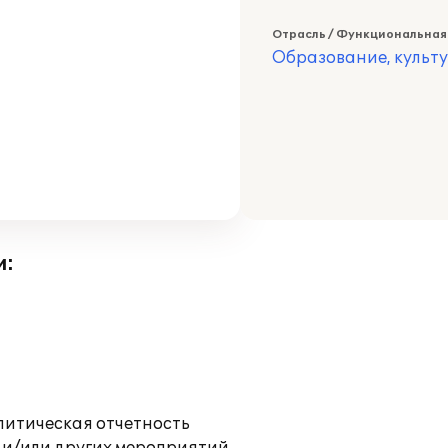
Отрасль / Функциональная
Образование, культ
и:
литическая отчетность