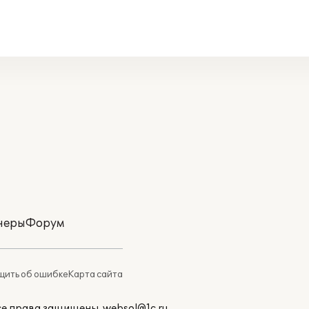
неры
Форум
ить об ошибке
Карта сайта
Все права защищены.
websol@1c.ru