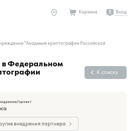
Корзина
Вход
учреждении "Академия криптографии Российской
" в Федеральном
птографии
К списку
недрение/проект
еса
ругие внедрения партнера