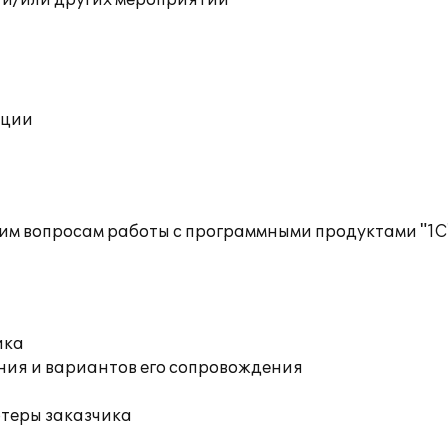
 и/или других мероприятий
ации
им вопросам работы с программными продуктами "1С
ика
ния и вариантов его сопровождения
ютеры заказчика